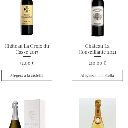
Visualització ràpida
Visualització ràpida
Château La Croix du
Château La
Casse 2017
Conseillante 2021
Preu
Preu
32,00 €
210,00 €
Afegeix a la cistella
Afegeix a la cistella