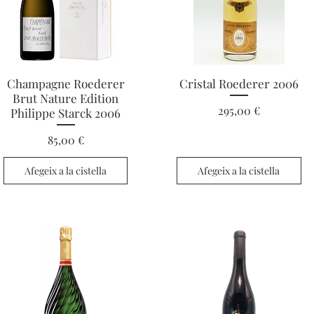
Visualització ràpida
Visualització ràpida
Champagne Roederer
Cristal Roederer 2006
Brut Nature Edition
Preu
295,00 €
Philippe Starck 2006
Preu
85,00 €
Afegeix a la cistella
Afegeix a la cistella