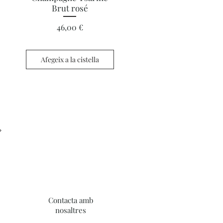
Brut rosé
Preu
46,00 €
Afegeix a la cistella
Contacta amb
nosaltres