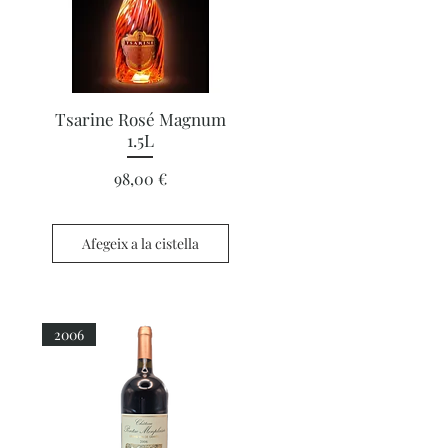
Visualització ràpida
Tsarine Rosé Magnum
1.5L
Preu
98,00 €
Afegeix a la cistella
2006