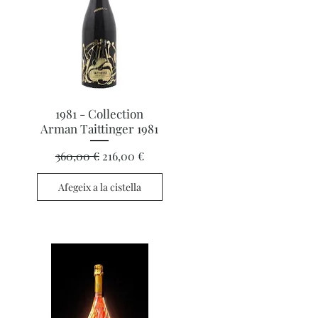
Visualització ràpida
1981 - Collection
Arman Taittinger 1981
Preu normal
Preu d'oferta
360,00 €
216,00 €
Afegeix a la cistella