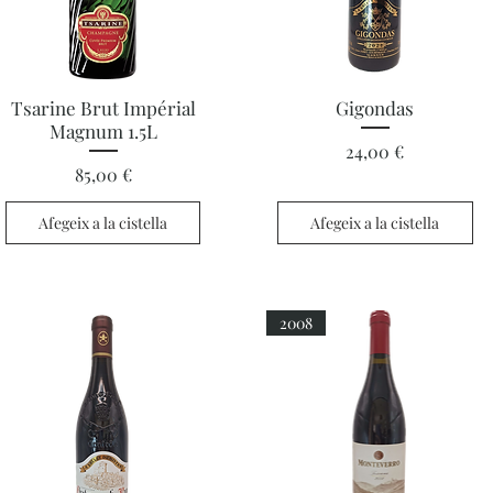
Visualització ràpida
Visualització ràpida
Tsarine Brut Impérial
Gigondas
Magnum 1.5L
Preu
24,00 €
Preu
85,00 €
Afegeix a la cistella
Afegeix a la cistella
2008