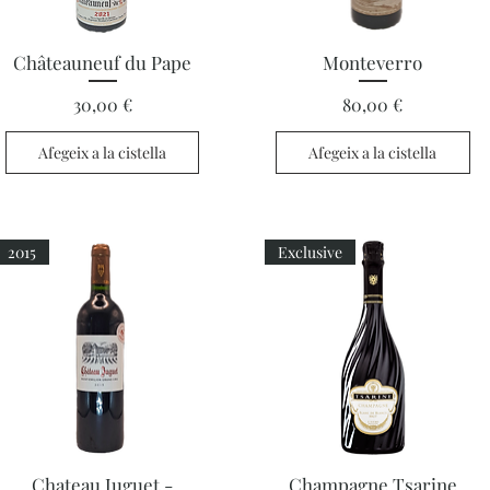
Visualització ràpida
Visualització ràpida
Châteauneuf du Pape
Monteverro
Preu
Preu
30,00 €
80,00 €
Afegeix a la cistella
Afegeix a la cistella
2015
Exclusive
Visualització ràpida
Visualització ràpida
Chateau Juguet -
Champagne Tsarine