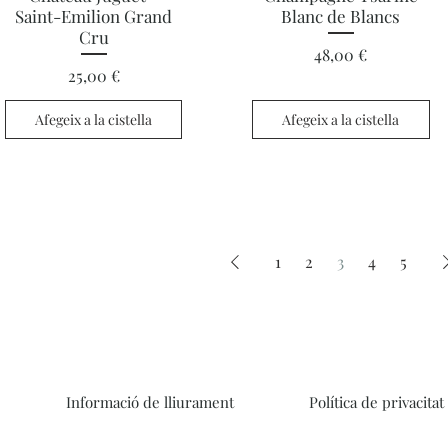
Saint-Emilion Grand
Blanc de Blancs
Cru
Preu
48,00 €
Preu
25,00 €
Afegeix a la cistella
Afegeix a la cistella
1
2
3
4
5
Informació de lliurament
Política de privacitat