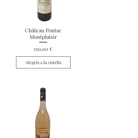
Visualització ràpida
Château Pontac
Montplaisir
Preu
150,00 €
Afegeix a la cistella